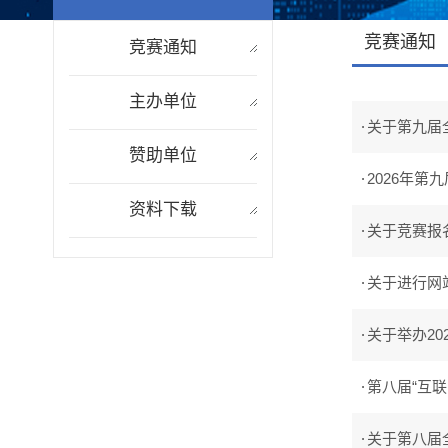
竞赛通知
竞赛通知
主办单位
关于第九届
赞助单位
2026年第
资料下载
关于竞赛报
关于进行网
关于举办20
第八届“互
关于第八届