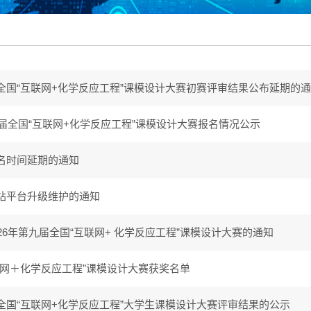
全国“互联网+化学反应工程”课模设计大赛初赛评审结果公布延期的
九届全国“互联网+化学反应工程”课模设计大赛报名情况公示
名时间延期的通知
站平台升级维护的通知
26年第九届全国“互联网+ 化学反应工程”课模设计大赛的通知
联网＋化学反应工程”课模设计大赛获奖名单
全国“互联网+化学反应工程”大学生课模设计大赛评审结果的公示