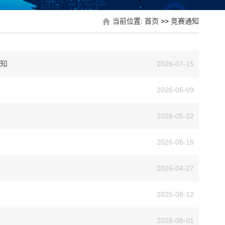
当前位置:
首页
>>
竞赛通知
通知
2026-07-15
2026-06-09
2026-05-22
2026-05-18
2026-04-27
2025-08-12
2025-08-01