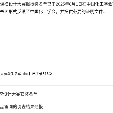
生课模设计大赛拟授奖名单已于
2025
年
8
月
1
日在中国化工学会
书面形式反馈至中国化工学会，并提供必要的证明文件。
赛获奖名单.xlsx
】已下载
816
次
课模设计大赛获奖名单
品雷同的调查结果通报