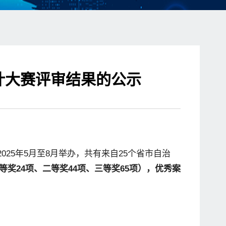
计大赛评审结果的公示
2025
年
5
月至
8
月举办，共有来自
25
个省市自治
等奖
24
项、二等奖
44
项、三等奖
65
项），优秀案