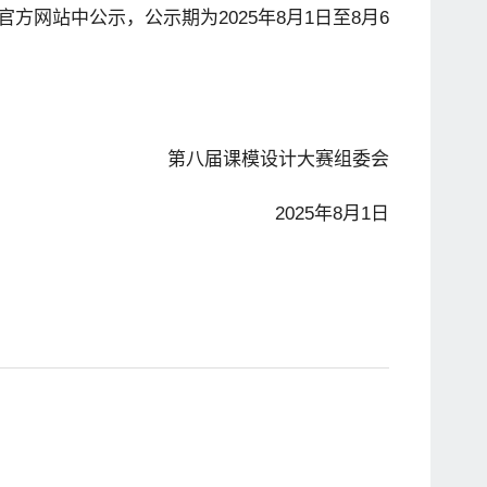
官方网站中公示，公示期为
2025
年
8
月
1
日至
8
月
6
第八届课模设计大赛组委会
2025
年
8
月
1
日