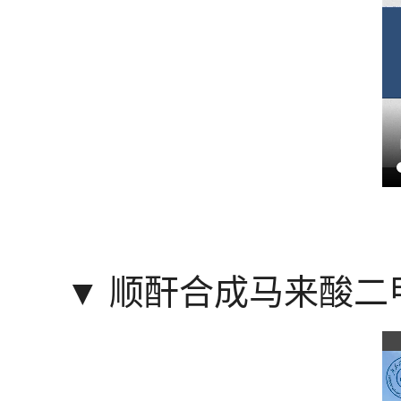
▼
顺酐合成马来酸二