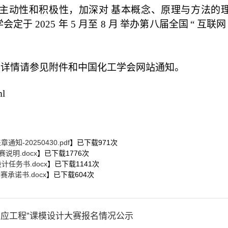
主动性和积极性，加深对
基本概念、原理与方法的
学会定于
2025
年
5
月至
8
月
举办第八届全国
“
互联网
详情请参见附件和中国化工学会网站通知。
ml
-20250430.pdf
】已下载
971
次
明.docx
】已下载
1776
次
任务书.docx
】已下载
1141
次
承诺书.docx
】已下载
604
次
学反应工程”课模设计大赛报名情况公示